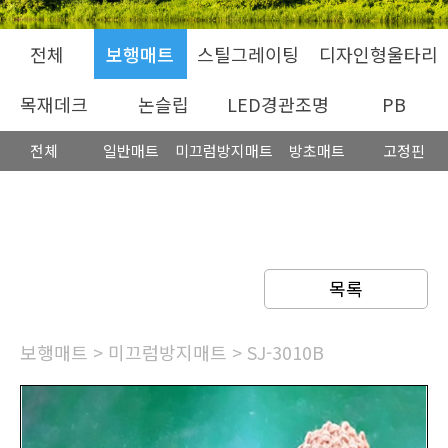
전체
보행매트
스틸그레이팅
디자인형울타리
목재데크
논슬립
LED경관조명
PB
전체
일반매트
미끄럼방지매트
방초매트
고정핀
목록
보행매트
>
미끄럼방지매트
> SJ-3010B