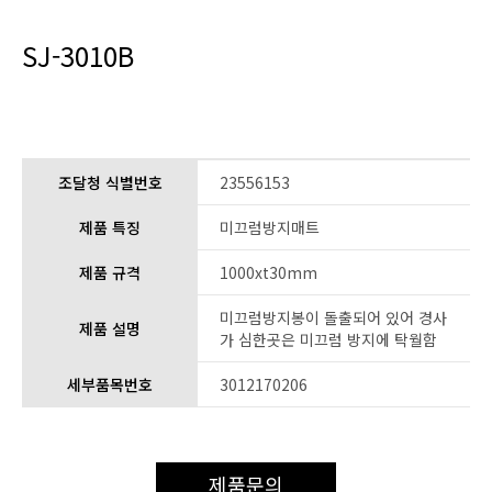
SJ-3010B
조달청 식별번호
23556153
제품 특징
미끄럼방지매트
제품 규격
1000xt30mm
미끄럼방지봉이 돌출되어 있어 경사
제품 설명
가 심한곳은 미끄럼 방지에 탁월함
세부품목번호
3012170206
제품문의