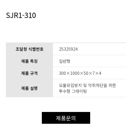
SJR1-310
조달청 식별번호
25325924
제품 특징
일반형
제품 규격
300×1000×50×7×4
오물유입방지 및 악취차단을 위한
제품 설명
투수형 그레이팅
제품문의