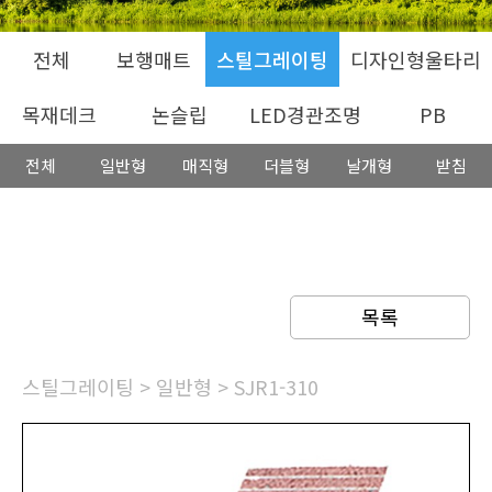
전체
보행매트
스틸그레이팅
디자인형울타리
목재데크
논슬립
LED경관조명
PB
전체
일반형
매직형
더블형
날개형
받침
목록
스틸그레이팅
>
일반형
> SJR1-310