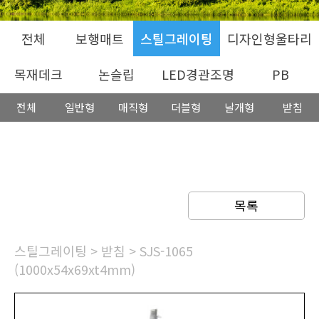
전체
보행매트
스틸그레이팅
디자인형울타리
목재데크
논슬립
LED경관조명
PB
전체
일반형
매직형
더블형
날개형
받침
목록
스틸그레이팅
>
받침
> SJS-1065
(1000x54x69xt4mm)