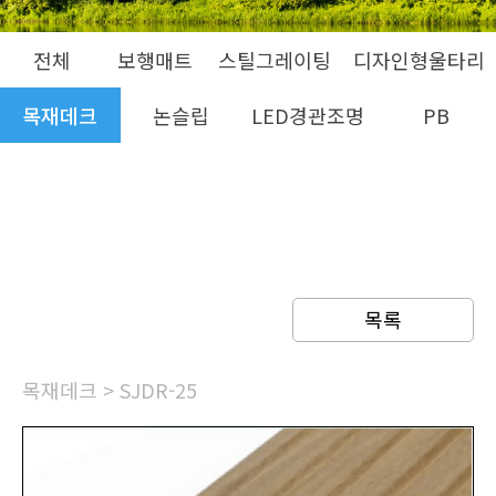
전체
보행매트
스틸그레이팅
디자인형울타리
목재데크
논슬립
LED경관조명
PB
목록
목재데크
> SJDR-25