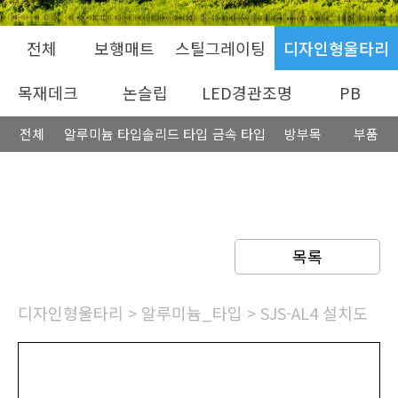
전체
보행매트
스틸그레이팅
디자인형울타리
목재데크
논슬립
LED경관조명
PB
전체
알루미늄 타입
솔리드 타입
금속 타입
방부목
부품
목록
디자인형울타리
>
알루미늄_타입
> SJS-AL4 설치도