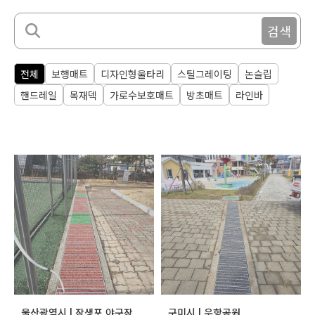
검색
전체
보행매트
디자인형울타리
스틸그레이팅
논슬립
핸드레일
목재덱
가로수보호매트
방초매트
라인바
울산광역시 | 장생포 야구장
구미시 | 우항공원